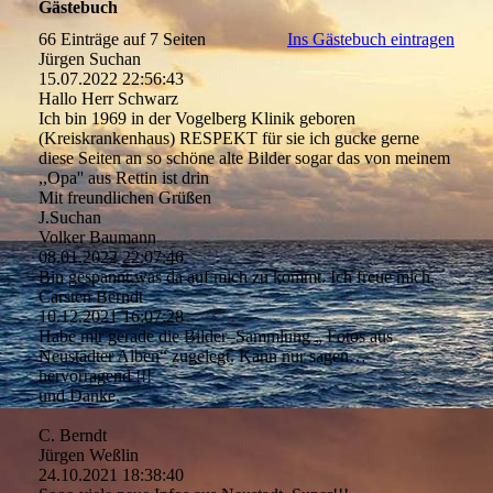
Gästebuch
66 Einträge auf 7 Seiten
Ins Gästebuch eintragen
Jürgen Suchan
15.07.2022
22:56:43
Hallo Herr Schwarz
Ich bin 1969 in der Vogelberg Klinik geboren
(Kreiskrankenhaus) RESPEKT für sie ich gucke gerne
diese Seiten an so schöne alte Bilder sogar das von meinem
,,Opa'' aus Rettin ist drin
Mit freundlichen Grüßen
J.Suchan
Volker Baumann
08.01.2022
22:07:46
Bin gespannt,was da auf mich zu kommt. Ich freue mich.
Carsten Berndt
10.12.2021
16:07:28
Habe mir gerade die Bilder–Sammlung „ Fotos aus
Neustädter Alben“ zugelegt. Kann nur sagen…
hervorragend !!!
und Danke.
C. Berndt
Jürgen Weßlin
24.10.2021
18:38:40