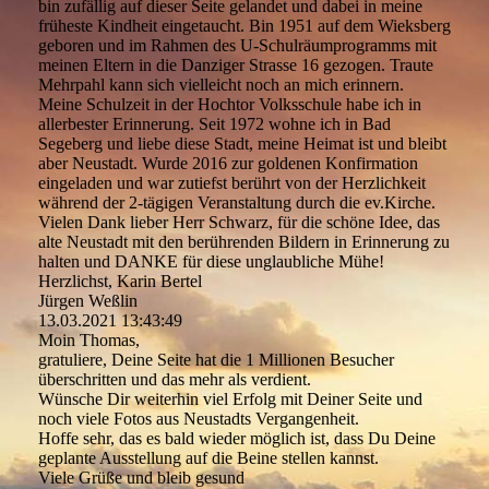
bin zufällig auf dieser Seite gelandet und dabei in meine
früheste Kindheit eingetaucht. Bin 1951 auf dem Wieksberg
geboren und im Rahmen des U-Schulräumprogramms mit
meinen Eltern in die Danziger Strasse 16 gezogen. Traute
Mehrpahl kann sich vielleicht noch an mich erinnern.
Meine Schulzeit in der Hochtor Volksschule habe ich in
allerbester Erinnerung. Seit 1972 wohne ich in Bad
Segeberg und liebe diese Stadt, meine Heimat ist und bleibt
aber Neustadt. Wurde 2016 zur goldenen Konfirmation
eingeladen und war zutiefst berührt von der Herzlichkeit
während der 2-tägigen Veranstaltung durch die ev.Kirche.
Vielen Dank lieber Herr Schwarz, für die schöne Idee, das
alte Neustadt mit den berührenden Bildern in Erinnerung zu
halten und DANKE für diese unglaubliche Mühe!
Herzlichst, Karin Bertel
Jürgen Weßlin
13.03.2021
13:43:49
Moin Thomas,
gratuliere, Deine Seite hat die 1 Millionen Besucher
überschritten und das mehr als verdient.
Wünsche Dir weiterhin viel Erfolg mit Deiner Seite und
noch viele Fotos aus Neustadts Vergangenheit.
Hoffe sehr, das es bald wieder möglich ist, dass Du Deine
geplante Ausstellung auf die Beine stellen kannst.
Viele Grüße und bleib gesund