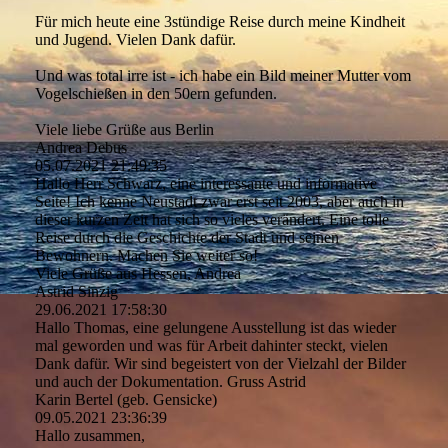
Für mich heute eine 3stündige Reise durch meine Kindheit
und Jugend. Vielen Dank dafür.
Und was total irre ist - ich habe ein Bild meiner Mutter vom
Vogelschießen in den 50ern gefunden.
Viele liebe Grüße aus Berlin
Andrea Debus
05.07.2021
21:49:35
Hallo Herr Schwarz, eine interessante und informative
Seite! Ich kenne Neustadt zwar erst seit 2003, aber auch in
dieser kurzen Zeit hat sich so vieles verändert. Eine tolle
Reise durch die Geschichte der Stadt und seinen
Bewohnern. Machen Sie weiter so!
Viele Grüße aus Hessen, Andrea
Astrid Sinzig
29.06.2021
17:58:30
Hallo Thomas, eine gelungene Ausstellung ist das wieder
mal geworden und was für Arbeit dahinter steckt, vielen
Dank dafür. Wir sind begeistert von der Vielzahl der Bilder
und auch der Dokumentation. Gruss Astrid
Karin Bertel (geb. Gensicke)
09.05.2021
23:36:39
Hallo zusammen,