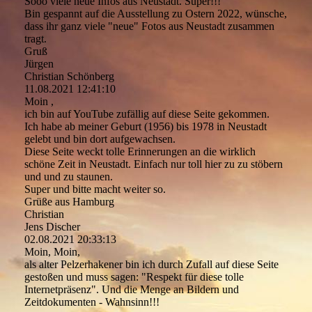
Sooo viele neue Infos aus Neustadt. Super!!!
Bin gespannt auf die Ausstellung zu Ostern 2022, wünsche,
dass ihr ganz viele "neue" Fotos aus Neustadt zusammen
tragt.
Gruß
Jürgen
Christian Schönberg
11.08.2021
12:41:10
Moin ,
ich bin auf YouTube zufällig auf diese Seite gekommen.
Ich habe ab meiner Geburt (1956) bis 1978 in Neustadt
gelebt und bin dort aufgewachsen.
Diese Seite weckt tolle Erinnerungen an die wirklich
schöne Zeit in Neustadt. Einfach nur toll hier zu zu stöbern
und und zu staunen.
Super und bitte macht weiter so.
Grüße aus Hamburg
Christian
Jens Discher
02.08.2021
20:33:13
Moin, Moin,
als alter Pelzerhakener bin ich durch Zufall auf diese Seite
gestoßen und muss sagen: "Respekt für diese tolle
Internetpräsenz". Und die Menge an Bildern und
Zeitdokumenten - Wahnsinn!!!