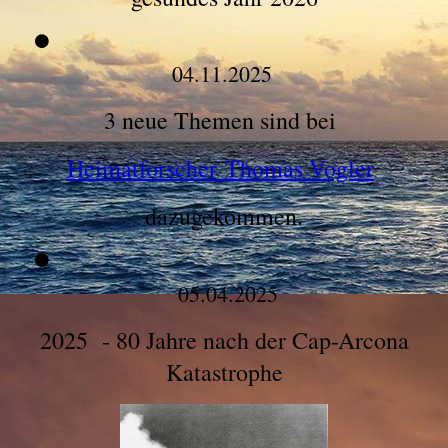
04.11.2025
3 neue Themen sind bei
Heimatforscher Thomas Vogler
dazugekommen.
05.04.2025
2025 - 80 Jahre nach der Cap-Arcona
Katastrophe