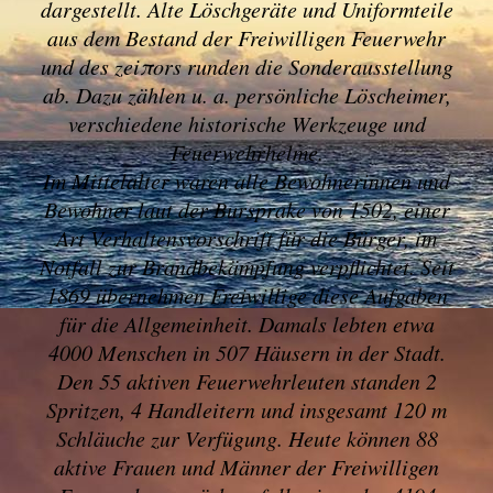
dargestellt. Alte Löschgeräte und Uniformteile
aus dem Bestand der Freiwilligen Feuerwehr
und des zeiπors runden die Sonderausstellung
ab. Dazu zählen u. a. persönliche Löscheimer,
verschiedene historische Werkzeuge und
Feuerwehrhelme.
Im Mittelalter waren alle Bewohnerinnen und
Bewohner laut der Bursprake von 1502, einer
Art Verhaltensvorschrift für die Bürger, im
Notfall zur Brandbekämpfung verpflichtet. Seit
1869 übernehmen Freiwillige diese Aufgaben
für die Allgemeinheit. Damals lebten etwa
4000 Menschen in 507 Häusern in der Stadt.
Den 55 aktiven Feuerwehrleuten standen 2
Spritzen, 4 Handleitern und insgesamt 120 m
Schläuche zur Verfügung. Heute können 88
aktive Frauen und Männer der Freiwilligen