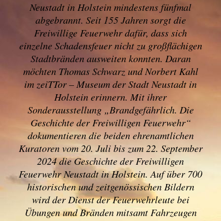
Neustadt in Holstein mindestens fünfmal
abgebrannt. Seit 155 Jahren sorgt die
Freiwillige Feuerwehr dafür, dass sich
einzelne Schadensfeuer nicht zu großflächigen
Stadtbränden ausweiten konnten. Daran
möchten Thomas Schwarz und Norbert Kahl
im zeiTTor – Museum der Stadt Neustadt in
Holstein erinnern. Mit ihrer
Sonderausstellung „Brandgefährlich. Die
Geschichte der Freiwilligen Feuerwehr“
dokumentieren die beiden ehrenamtlichen
Kuratoren vom 20. Juli bis zum 22. September
2024 die Geschichte der Freiwilligen
Feuerwehr Neustadt in Holstein. Auf über 700
historischen und zeitgenössischen Bildern
wird der Dienst der Feuerwehrleute bei
Übungen und Bränden mitsamt Fahrzeugen