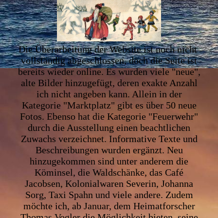
Die Überarbeitung der Website ist noch nicht
vollständig abgeschlossen, doch die Seite ist
bereits wieder online. Es wurden viele "neue",
alte Bilder hinzugefügt, deren exakte Anzahl
ich nicht angeben kann. Allein in der
Kategorie "Marktplatz" gibt es über 50 neue
Fotos. Ebenso hat die Kategorie "Feuerwehr"
durch die Ausstellung einen beachtlichen
Zuwachs verzeichnet. Informative Texte und
Beschreibungen wurden ergänzt. Neu
hinzugekommen sind unter anderem die
Köminsel, die Waldschänke, das Café
Jacobsen, Kolonialwaren Severin, Johanna
Sorg, Taxi Spahn und viele andere. Zudem
möchte ich, ab Januar, dem Heimatforscher
Thomas Vogler die Möglichkeit bieten, seine