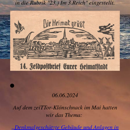
in die Rubrik "23.) Im 3.Reich" eingestellt.
06.06.2024
Auf dem zeiTTor-Klönschnack im Mai hatten
wir das Thema:
„Denkmalgeschützte Gebäude und Anlagen in