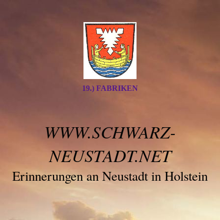
19.) FABRIKEN
WWW.SCHWARZ-
NEUSTADT.NET
Erinnerungen an Neustadt in Holstein