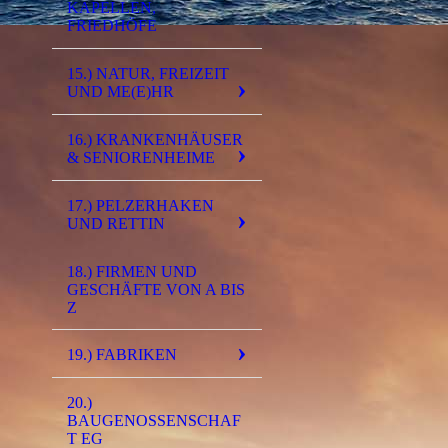
KAPELLEN,
FRIEDHÖFE
15.) NATUR, FREIZEIT
UND ME(E)HR
16.) KRANKENHÄUSER
& SENIORENHEIME
17.) PELZERHAKEN
UND RETTIN
18.) FIRMEN UND
GESCHÄFTE VON A BIS
Z
19.) FABRIKEN
20.)
BAUGENOSSENSCHAF
T EG