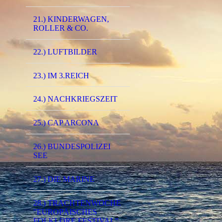
21.) KINDERWAGEN,
ROLLER & CO.
22.) LUFTBILDER
23.) IM 3.REICH
24.) NACHKRIEGSZEIT
25.) CAP ARCONA
26.) BUNDESPOLIZEI
SEE
27.) DIE MARINE
28.) TRACHTENWOCHE
"EUROPÄISCHES
FOLKLORE FESTIVAL"