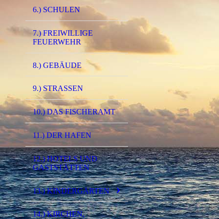
6.) SCHULEN
7.) FREIWILLIGE
FEUERWEHR
8.) GEBÄUDE
9.) STRASSEN
10.) DAS FISCHERAMT
11.) DER HAFEN
12.) HOTELS UND
GASTSTÄTTEN
13.) KINDERGÄRTEN
14.) KIRCHEN,