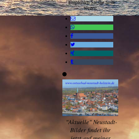
Empfehlen Sie die Seite
weiter:
"
Aktuelle" Neustadt-
Bilder findet ihr
jetzt
auf meiner