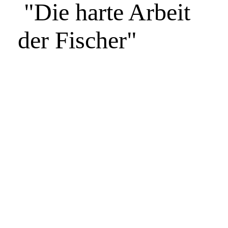
"Die harte Arbeit
der Fischer"
0064 - (0053) Fischerei Hafen
0079 - (0001) Fischer Kutter Hafen 1950er
0089 - (0053) Hafen Kutter Fischer O.Ziemann,
K.Klingbeil NEU 23
1305 - (xxxx) März 1952 , O.Ziemann, K.Ewald , Hafen
Fischer
1307 - (xxxx) O.Ziemann Fischer Hafen
1921 - (0053) Fischer Klingbeil 1967