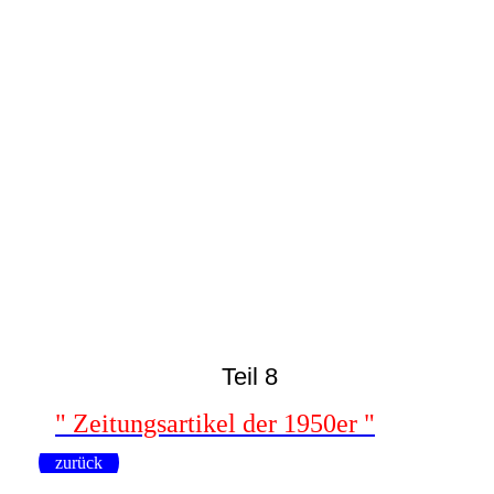
7481 - (0166) Hafen Fischer Kutter
7482 - (0166) Fischer Kutter
7483 - (0166) Fischer Kutter
7484 - (0166) Fischer Kutter
7486 - (0166) Fischer Kutter
7488 - (0166) Fischer Kutter
Teil 8
" Zeitungsartikel der 1950er "
zurück