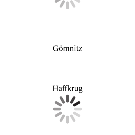
Gömnitz
mitzer Berg 1952
Haffkrug