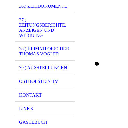
36.) ZEITDOKUMENTE
37.)
ZEITUNGSBERICHTE,
ANZEIGEN UND
6434 - (PK-00103
WERBUNG
8350 - (PK-00265
38.) HEIMATFORSCHER
THOMAS VOGLER
8574 - (PK-00237
39.) AUSSTELLUNGEN
OSTHOLSTEIN TV
3948 - (0065) - B
KONTAKT
3949 - (0065) - B
LINKS
GÄSTEBUCH