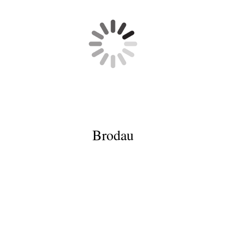
ltenkrempe 1929
Brodau
t Brodau
t Brodau
odauer Mühle
odau