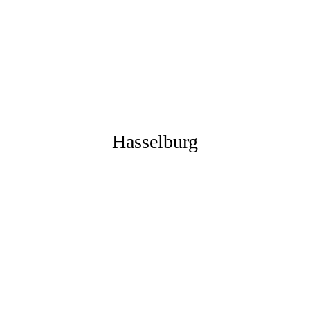
tbild 1970 Haffkrug
) - Haffkrug
) - Haffkrug
Hasselburg
selburg
enkrempe - Hasselburg 1956
selburg
sselburg 1956
t Hasselburg Herrenhaus
t Hasselburg Herrenhaus