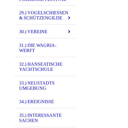
3351 - (0018) Br
29.) VOGELSCHIESSEN &
3985 - (0003) Br
SCHÜTZENGILDE
3986 - (0003) Br
30.) VEREINE
3987 - (0003) Br
3988 - (0003) Br
31.) DIE WAGRIA-
WERFT
3989 - (0003) Br
32.) HANSEATISCHE
3990 - (0003) Br
YACHTSCHULE
3991 - (0003) Br
33.) NEUSTADTS
5192 -(0001) Luft
UMGEBUNG
5211 - (0011) Luf
34.) EREIGNISSE
6401 - (PK-00102
35.) INTERESSANTE
SACHEN