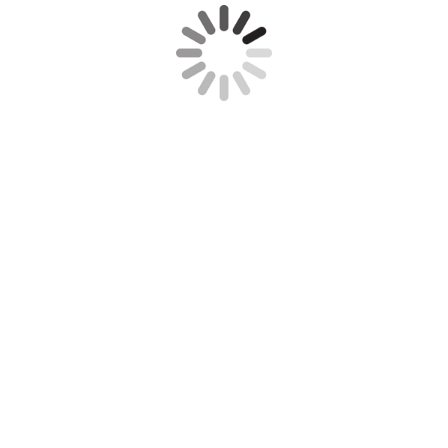
tenkrempe Kremper Krug 1936
g nach Altenkrempe 1954
tenkrempe Kremper Krug 1912
) - Altenkrempe
) - Altenkrempe Kremper Krug
) - Altenkrempe 1962
) - Altenkrempe Kremper Au 1927