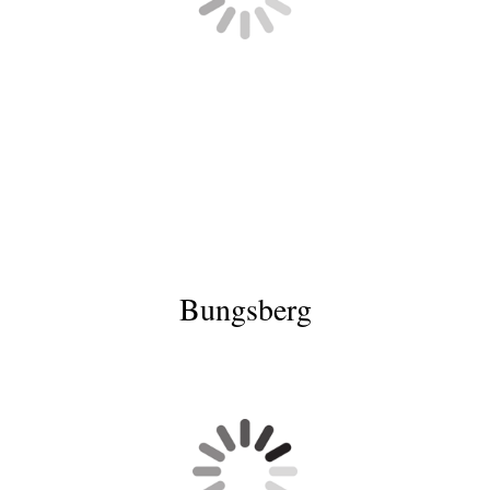
) - Brodau Grosskoppel
) - Brodau Camping
) - J.R.K. Erholungsheim Brodau Ostsee
Bungsberg
ungsberg 22.05.1899
ungsberg 22.05.1899