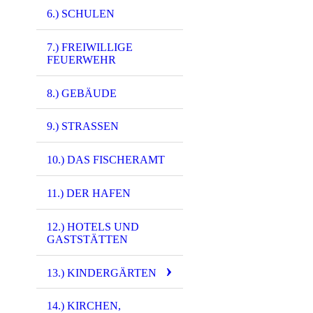
3501 - (0003) Bas
6.) SCHULEN
3502 - (0003) Bas
7.) FREIWILLIGE
3503 - (0003) Bas
FEUERWEHR
3504 - (0003) Bas
8.) GEBÄUDE
3505 - (0003) Bas
9.) STRASSEN
3506 - (0003) Bas
3507 - (0003) Bas
10.) DAS FISCHERAMT
3508 - (0003) Bas
11.) DER HAFEN
3519 - (0003) Alt
12.) HOTELS UND
3520 - (0003) Alt
GASTSTÄTTEN
3521 - (0003) Alt
13.) KINDERGÄRTEN
3529 - (0003) Bas
14.) KIRCHEN,
4248 - (0033) Al