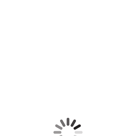
odauer Mühle
odau Herrenhaus 1904
odau Herrenhaus 1953
odau Speicher 1904
odau Herrenhaus 1953
odau Torhaus 1904
odau Torhaus 1904
odau Mühle 1971
bild Gut Brodau
tbild 1970 Brodau
) - Brodau Grosskoppel