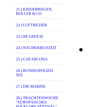
6917 - (F0315) A
21.) KINDERWAGEN,
ROLLER & CO.
22.) LUFTBILDER
23.) IM 3.REICH
24.) NACHKRIEGSZEIT
25.) CAP ARCONA
26.) BUNDESPOLIZEI
SEE
2133 - (0044) Gu
2134 - (0044) Gu
27.) DIE MARINE
2643 - (xxxx) Br
28.) TRACHTENWOCHE
3251 - (0071) Br
"EUROPÄISCHES
FOLKLORE FESTIVAL"