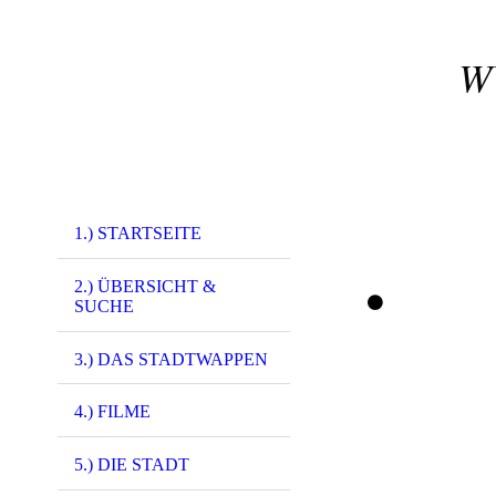
W
1.) STARTSEITE
2.) ÜBERSICHT &
SUCHE
3.) DAS STADTWAPPEN
4.) FILME
2274 - (0135) Al
2496 - (F0243) - 
5.) DIE STADT