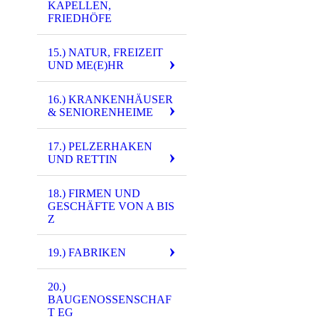
KAPELLEN,
FRIEDHÖFE
15.) NATUR, FREIZEIT
UND ME(E)HR
16.) KRANKENHÄUSER
& SENIORENHEIME
17.) PELZERHAKEN
5200 - (0001) Al
UND RETTIN
5820 - (0113) We
18.) FIRMEN UND
GESCHÄFTE VON A BIS
5908 - (0001) Al
Z
6247 - (PK-00969
19.) FABRIKEN
6361 - (PK-00818
6479 - (PK-00932
20.)
BAUGENOSSENSCHAF
6546 - (PK-00312
T EG