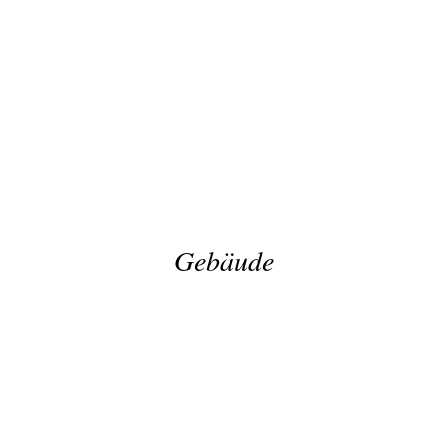
Obj.Nr. 37237 - Ehrenmal
Obj.Nr. 22785 - Am Strande 51
Obj.Nr. 22626 - Grasweg
Obj.Nr. 1990, 5235 - Hospital
Gebäude
Obj.Nr. 1498 - Burgstraße 14
Obj.Nr. 1973 - Am Markt 2
Obj.Nr. 1974 - Am Markt 3
Obj.Nr. 1975 - Am Markt 13