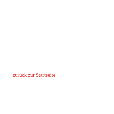
Obj.Nr. 39594 - Bahnhof
Obj.Nr. 39734 - Kremper Weg 1
Obj.Nr. 39735 - Mühlenberg 9
Obj.Nr. 40131 - Ziegelhof 3
Obj.Nr. 40770 - Kirche
Obj.Nr. 46178 - Heisterbusch 43-45 + 71
zurück zur Startseite