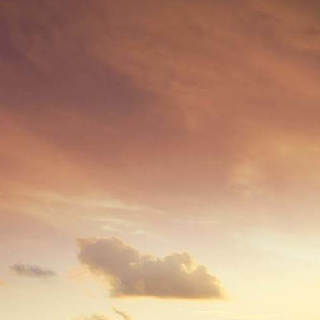
2507 - (xxxx) Klosterhof u. Binnenwasser 1996