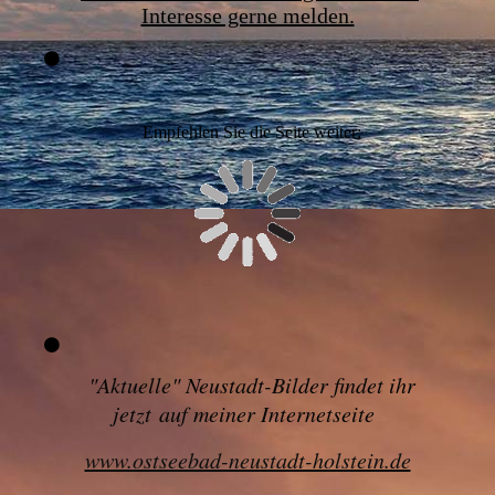
Interesse gerne melden.
Empfehlen Sie die Seite weiter:
"
Aktuelle" Neustadt-Bilder findet ihr
jetzt
auf meiner Internetseite
www.ostseebad-neustadt-holstein.de