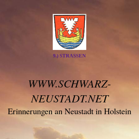
9.) STRASSEN
WWW.SCHWARZ-
NEUSTADT.NET
Erinnerungen an Neustadt in Holstein