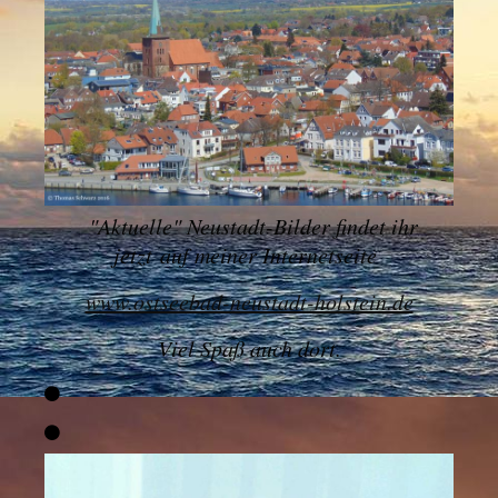
"
Aktuelle" Neustadt-Bilder findet ihr
jetzt
auf meiner Internetseite
www.ostseebad-neustadt-holstein.de
Viel Spaß auch dort.