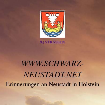
9.) STRASSEN
WWW.SCHWARZ-
NEUSTADT.NET
Erinnerungen an Neustadt in Holstein