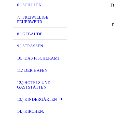
D
6.) SCHULEN
7.) FREIWILLIGE
FEUERWEHR
D
8.) GEBÄUDE
9.) STRASSEN
10.) DAS FISCHERAMT
0118 - (0001) Was
11.) DER HAFEN
1366 - (0070) Dr.
1925 - (0197) 199
12.) HOTELS UND
GASTSTÄTTEN
2623 - (0001) Wa
2625 - (0001) Was
13.) KINDERGÄRTEN
2635 - (0001) Ka
14.) KIRCHEN,