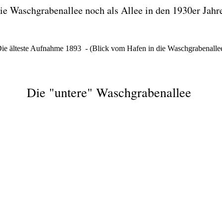
ie Waschgrabenallee noch als Allee in den 1930er Jahr
ie älteste Aufnahme 1893 - (Blick vom Hafen in die Waschgrabenalle
Die "untere" Waschgrabenallee
chgrabenallee
Gast Waschgrabenallee
1 Rosen an der Waschgrabenallee.
schgrabenallee
chgrabenallee Königstraße
atmannkurve Waschgrabenallee