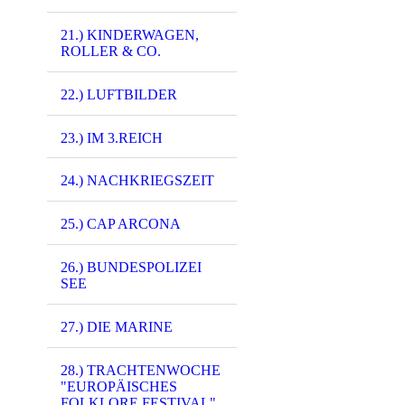
7958 - (0035) Was
7959 - (0035) Wa
21.) KINDERWAGEN,
ROLLER & CO.
9321 - (PK-00625
22.) LUFTBILDER
9900 - (0198) Haf
23.) IM 3.REICH
24.) NACHKRIEGSZEIT
25.) CAP ARCONA
26.) BUNDESPOLIZEI
SEE
27.) DIE MARINE
28.) TRACHTENWOCHE
1986 - (0001) Wa
"EUROPÄISCHES
FOLKLORE FESTIVAL"