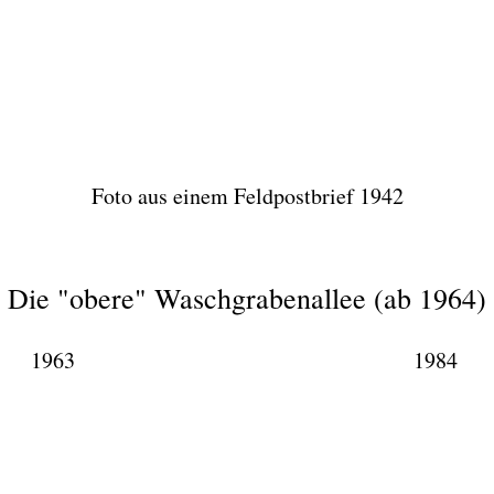
chgrabenallee, Blickrichtung Hafen, Ende 1930er
schgrabenallee, Blickrichtung Hafen,Kreuzung Ende 1930er
) - Waschgrabenallee 1965
en Winter 50er
Foto aus einem Feldpostbrief 1942
Die "obere" Waschgrabenallee (ab 1964)
1963
1984
schgrabenallee