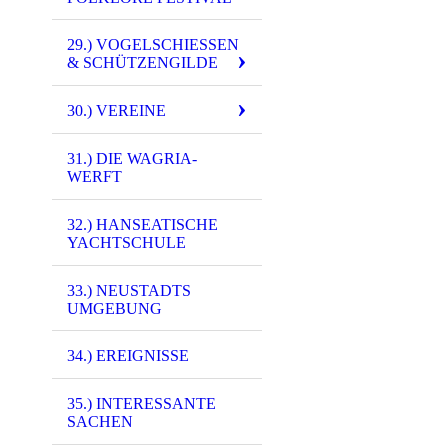
5401 - (0001) Eck
5399 - (0001) Eck
29.) VOGELSCHIESSEN &
SCHÜTZENGILDE
5404 - (0001) Kat
30.) VEREINE
5407 - (0001) Räu
3865 - (0001) Wa
31.) DIE WAGRIA-
WERFT
4898 - (0056) Wa
4932 - (0056) Wa
32.) HANSEATISCHE
YACHTSCHULE
4944 - (0056) Wa
33.) NEUSTADTS
7955 - (0035) Bli
UMGEBUNG
7956 - (0035) Bli
34.) EREIGNISSE
9850 - (0001) Wa
3387 - (0011) Wa
35.) INTERESSANTE
SACHEN
3376 - (0011) Wa