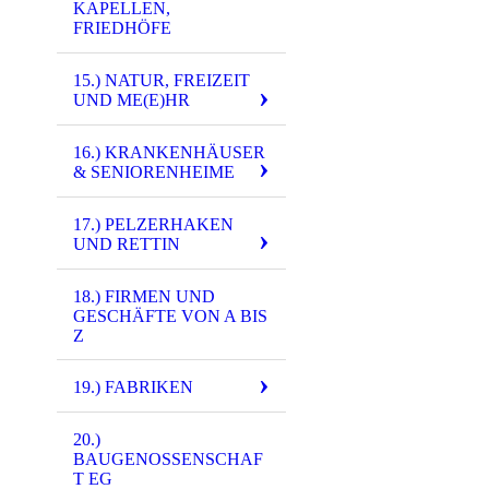
KAPELLEN,
3871 - (0001) Ka
FRIEDHÖFE
3913 - (0047) Was
15.) NATUR, FREIZEIT
4606 - (F0330) W
UND ME(E)HR
4933 - (0056) Wa
16.) KRANKENHÄUSER
4950 - (0056) Wa
& SENIORENHEIME
4953 - (0056) Wa
17.) PELZERHAKEN
UND RETTIN
4955 - (0056) Wa
5076 - (0185) Wa
18.) FIRMEN UND
GESCHÄFTE VON A BIS
5573 - (0017) Wa
Z
5587 - (0017) Wa
19.) FABRIKEN
7031 - (0001) Wa
20.)
7416 - (0001) Wa
BAUGENOSSENSCHAF
T EG