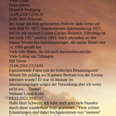
Viele Grüße
Doris Albers
Heinrich Wolfgang
16.09.2024
12:59:19
Hallo Herr Schwarz,
der Junge mit dem gemusterten Pullover links vorne auf
dem Bild Nr. 0471 Vogelschiessen Spielmannszug 1957,
bin ich mit meinem Cousin Carsten Heinrich. Allerdings ist
das nicht 1957 sondern 1963. Auch erkennbar an den
blauen Westen des Spielmannszuges, die meine Mutter erst
ca. 1960 genäht hat.
Viele tolle Bilder, die ich noch durchsehen möchte.
Viele Grüsse aus Tübingen
Bill Niven
23.06.2024
23:24:05
Faszinierende Fotos von der britischen Besatzungszeit!
Wissen Sie zufällig wo Kapitaen Bertram von der Arcona
interniert wurde? Er war 16 Monate im
Internierungslager wegen der Versenkung aber ich weiss
nicht wo… Danke!
Waltraut Loyal-Kohn
03.12.2023
20:05:17
Hallo Herr Schwarz, ich habe mich jetzt viele Stunden
durch diese wunderbare Seite gearbeitet... Viele schöne
Erinnerungen sind dabei hochgekommen von "meinem"