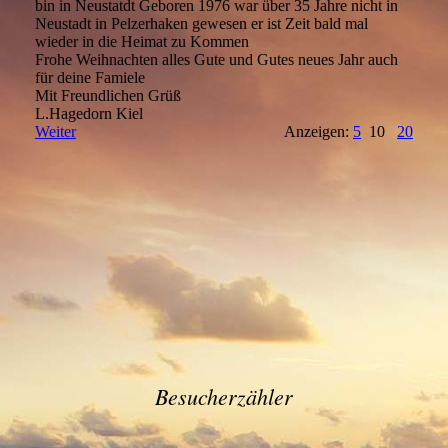
bin in Neustatdt Geboren 1976 war über 35 Jahre nicht in
Neustadt in Pelzerhaken gewesen er ist Zeit bald mal
wieder in die Heimat zu Kommen
Frohe Weihnachten alles Gute und Gutes neues Jahr auch
für deine Famiele
Mit Freundlichen Grüß
L.Hagedorn Kiel
Weiter
Anzeigen:
5
10
20
Besucherzähler