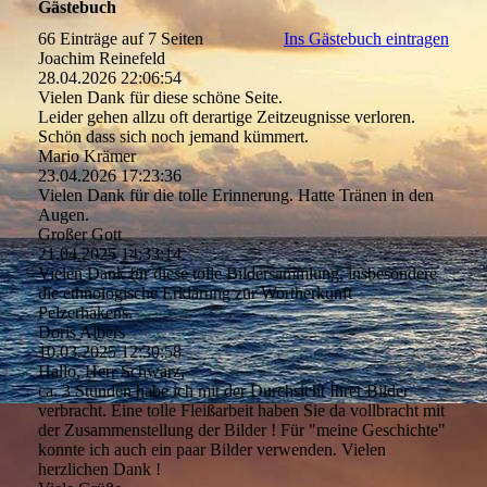
Gästebuch
66 Einträge auf 7 Seiten
Ins Gästebuch eintragen
Joachim Reinefeld
28.04.2026
22:06:54
Vielen Dank für diese schöne Seite.
Leider gehen allzu oft derartige Zeitzeugnisse verloren.
Schön dass sich noch jemand kümmert.
Mario Krämer
23.04.2026
17:23:36
Vielen Dank für die tolle Erinnerung. Hatte Tränen in den
Augen.
Großer Gott
21.04.2025
14:33:14
Vielen Dank für diese tolle Bildersammlung, insbesondere
die ethnologische Erklärung zur Wortherkunft
Pelzerhakens.
Doris Albers
10.03.2025
12:30:58
Hallo, Herr Schwarz,
ca. 3 Stunden habe ich mit der Durchsicht Ihrer Bilder
verbracht. Eine tolle Fleißarbeit haben Sie da vollbracht mit
der Zusammenstellung der Bilder ! Für "meine Geschichte"
konnte ich auch ein paar Bilder verwenden. Vielen
herzlichen Dank !