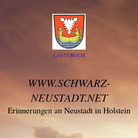
GÄSTEBUCH
WWW.SCHWARZ-
NEUSTADT.NET
Erinnerungen an Neustadt in Holstein